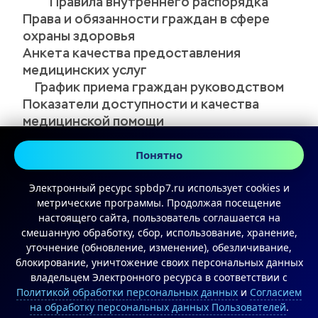
Правила внутреннего распорядка
Права и обязанности граждан в сфере 
охраны здоровья
Анкета качества предоставления 
медицинских услуг
График приема граждан руководством
Показатели доступности и качества 
медицинской помощи
Профсоюз
Противодействие коррупции
Противодействие терроризму и его 
Понятно
идеологии
Электронный ресурс spbdp7.ru использует cookies и
Противодействие терроризму и его 
метрические программы. Продолжая посещение
идеологии
настоящего сайта, пользователь соглашается на
Доступная среда
смешанную обработку, сбор, использование, хранение,
Целевая подготовка специалистов
уточнение (обновление, изменение), обезличивание,
Страховые организации
блокирование, уничтожение своих персональных данных
владельцем Электронного ресурса в соответствии с
Политикой обработки персональных данных
и
Согласием
© 2024 СПб ГБУЗ «Детская городская 
на обработку персональных данных Пользователей
.